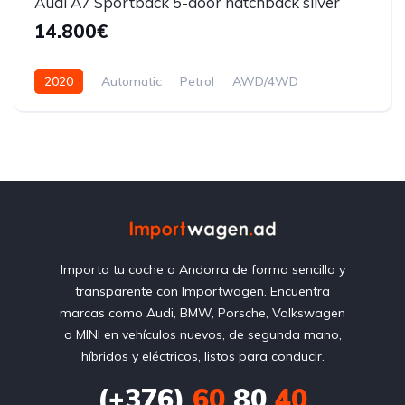
Audi A7 Sportback 5-door hatchback silver
14.800€
2020
Automatic
Petrol
AWD/4WD
Importa tu coche a Andorra de forma sencilla y
transparente con Importwagen. Encuentra
marcas como Audi, BMW, Porsche, Volkswagen
o MINI en vehículos nuevos, de segunda mano,
híbridos y eléctricos, listos para conducir.
(+376)
60
80
40