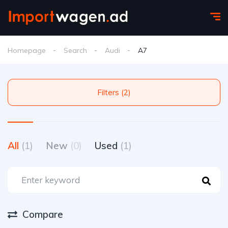
Homepage
Search
Audi
A7
Filters (2)
All
(1)
New
(0)
Used
(1)
Compare