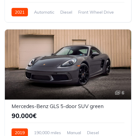
2021
Automatic
Diesel
Front Wheel Drive
6
Mercedes-Benz GLS 5-door SUV green
90.000€
2019
190,000 miles
Manual
Diesel