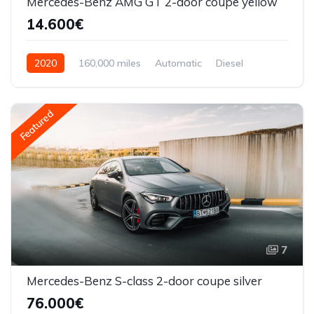
Mercedes-Benz AMG GT 2-door coupe yellow
14.600€
2020
160,000 miles
Automatic
Diesel
Front Wheel Drive
Featured
7
Mercedes-Benz S-class 2-door coupe silver
76.000€