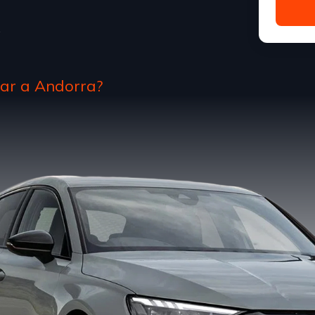
o
tar a Andorra?