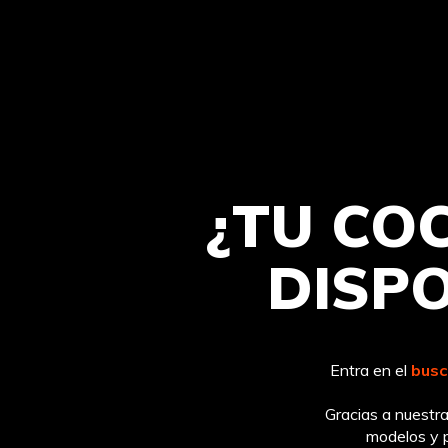
¿TU CO
DISP
Entra en el
busc
Gracias a nuest
modelos y p