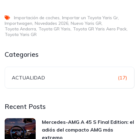
Importación de coches
Importar un Toyota Yaris Gr
Importwagen
Novedades 2026
Nuevo Yaris GR
Toyota Andorra
Toyota GR Yaris
Toyota GR Yaris Aero Pack
Toyota Yaris GR
Categories
ACTUALIDAD
(17)
Recent Posts
Mercedes-AMG A 45 S Final Edition: el
adiós del compacto AMG más
extremo